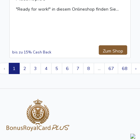
"Ready for work!" in diesem Onlineshop finden Sie...
Zum Shop
bis zu 15% Cash Back
‹
1
2
3
4
5
6
7
8
...
67
68
›