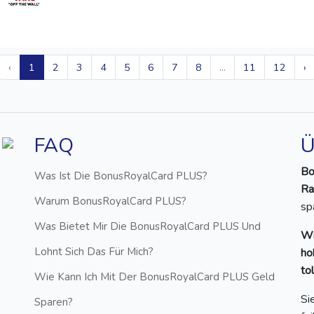
‹
1
2
3
4
5
6
7
8
...
11
12
›
FAQ
Ü
Bo
Was Ist Die BonusRoyalCard PLUS?
Ra
Warum BonusRoyalCard PLUS?
sp
Was Bietet Mir Die BonusRoyalCard PLUS Und
Wi
Lohnt Sich Das Für Mich?
ho
to
Wie Kann Ich Mit Der BonusRoyalCard PLUS Geld
Si
Sparen?