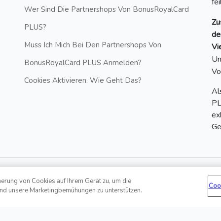
fe
Wer Sind Die Partnershops Von BonusRoyalCard
Zu
PLUS?
de
Muss Ich Mich Bei Den Partnershops Von
Vi
Un
BonusRoyalCard PLUS Anmelden?
Vo
Cookies Aktivieren. Wie Geht Das?
Al
PL
ex
Ge
herung von Cookies auf Ihrem Gerät zu, um die
Coo
und unsere Marketingbemühungen zu unterstützen.
Hotline: +43 6412 20860881 | E-
ed