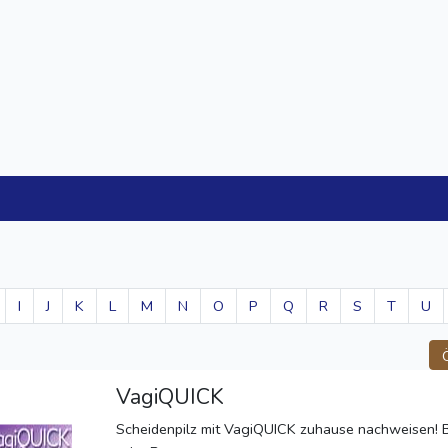
I
J
K
L
M
N
O
P
Q
R
S
T
U
VagiQUICK
Scheidenpilz mit VagiQUICK zuhause nachweisen! 