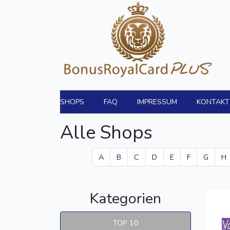
SHOPS
FAQ
IMPRESSUM
KONTAKT
Alle Shops
A
B
C
D
E
F
G
H
Kategorien
TOP 10