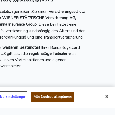
ilschen. Wir machen das für Sie!
sätzlich
genießen Sie einen
Versicherungsschutz
r WIENER STÄDTISCHE Versicherung AG,
enna Insurance Group.
Diese beinhaltet eine
fallversicherung (unabhängig des Alters und der
rerkrankungen) und eine Transportversicherung.
s
weiteren Bestandteil
Ihrer BonusRoyalCard
US gilt auch die
regelmäßige Teilnahme
an
klusiven Vorteilsaktionen und eigenen
winnspielen.
kie-Einstellungen
Alle Cookies akzeptieren
Mail:
service@bonusroyal.at