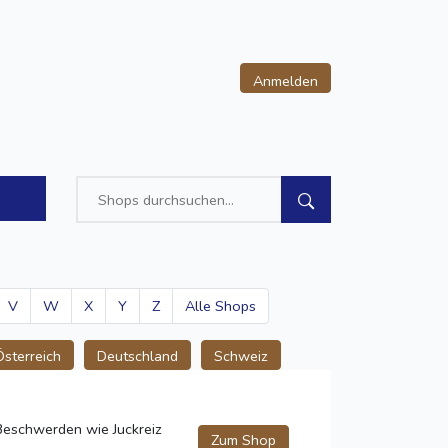
Anmelden
V
W
X
Y
Z
Alle Shops
Österreich
Deutschland
Schweiz
Beschwerden wie Juckreiz
Zum Shop