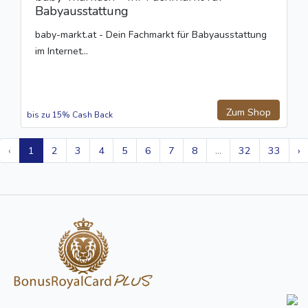
Babyausstattung
baby-markt.at - Dein Fachmarkt für Babyausstattung
im Internet...
Zum Shop
bis zu 15% Cash Back
‹
1
2
3
4
5
6
7
8
...
32
33
›