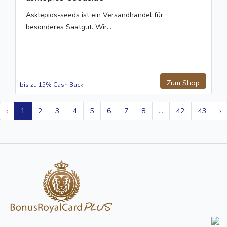
Asklepios-seeds ist ein Versandhandel für
besonderes Saatgut. Wir...
Zum Shop
bis zu 15% Cash Back
‹
1
2
3
4
5
6
7
8
...
42
43
›