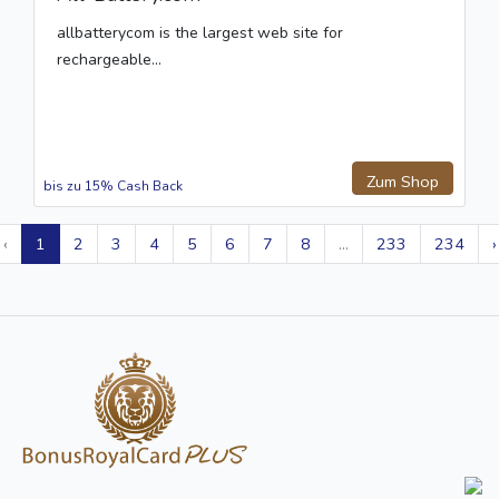
allbatterycom is the largest web site for
rechargeable...
Zum Shop
bis zu 15% Cash Back
‹
1
2
3
4
5
6
7
8
...
233
234
›