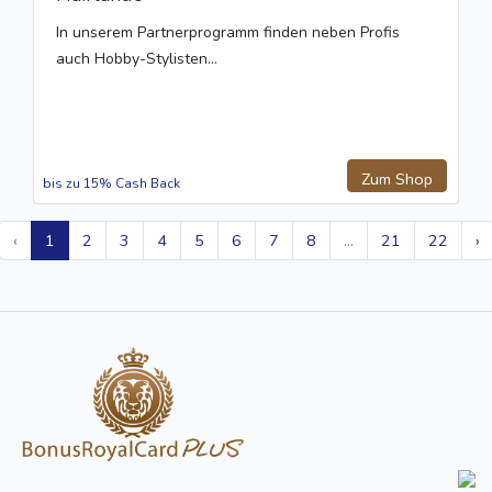
In unserem Partnerprogramm finden neben Profis
auch Hobby-Stylisten...
Zum Shop
bis zu 15% Cash Back
‹
1
2
3
4
5
6
7
8
...
21
22
›