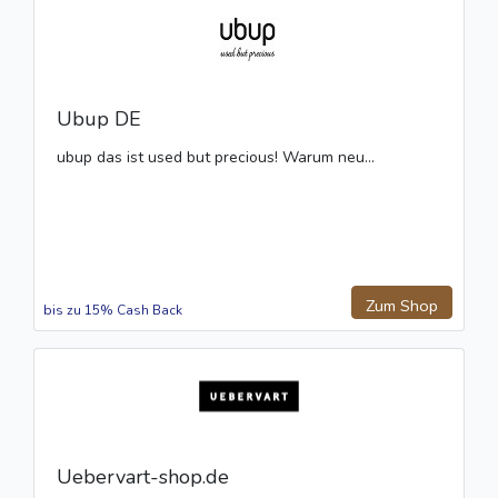
Ubup DE
ubup das ist used but precious! Warum neu...
Zum Shop
bis zu 15% Cash Back
Uebervart-shop.de