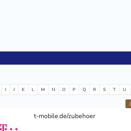
I
J
K
L
M
N
O
P
Q
R
S
T
U
t-mobile.de/zubehoer