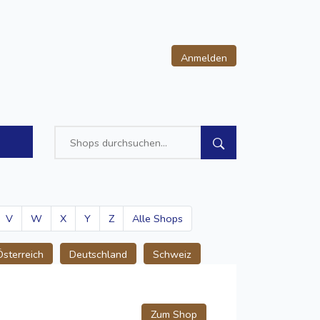
Anmelden
V
W
X
Y
Z
Alle Shops
Österreich
Deutschland
Schweiz
Zum Shop