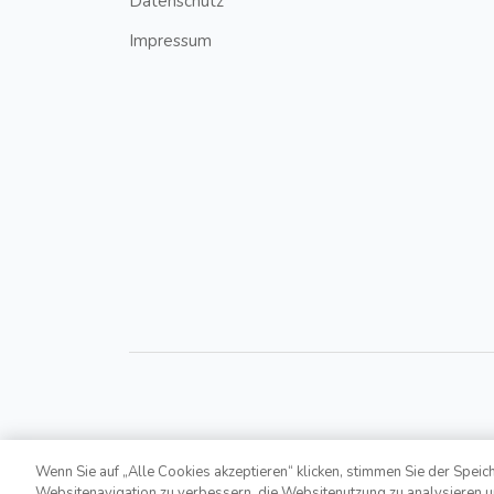
Datenschutz
Impressum
Wenn Sie auf „Alle Cookies akzeptieren“ klicken, stimmen Sie der Speic
Copyright © 2021,
Bonusroyal.at
. All Rights Reserv
Websitenavigation zu verbessern, die Websitenutzung zu analysieren 