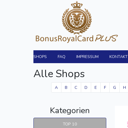
SHOPS
FAQ
IMPRESSUM
KONTAKT
Alle Shops
A
B
C
D
E
F
G
H
Kategorien
TOP 10