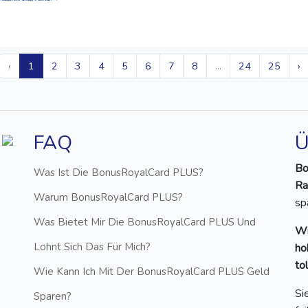
‹
1
2
3
4
5
6
7
8
...
24
25
›
FAQ
Ü
Bo
Was Ist Die BonusRoyalCard PLUS?
Ra
Warum BonusRoyalCard PLUS?
sp
Was Bietet Mir Die BonusRoyalCard PLUS Und
Wi
Lohnt Sich Das Für Mich?
ho
to
Wie Kann Ich Mit Der BonusRoyalCard PLUS Geld
Si
Sparen?