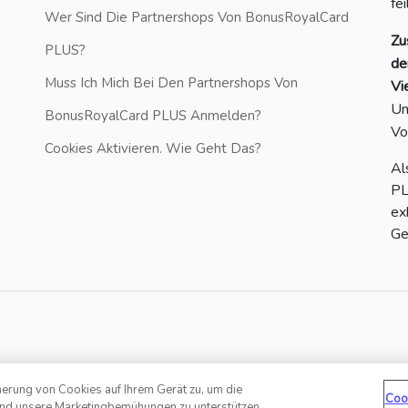
fe
Wer Sind Die Partnershops Von BonusRoyalCard
Zu
PLUS?
de
Muss Ich Mich Bei Den Partnershops Von
Vi
Un
BonusRoyalCard PLUS Anmelden?
Vo
Cookies Aktivieren. Wie Geht Das?
Al
PL
ex
Ge
herung von Cookies auf Ihrem Gerät zu, um die
Hotline: +43 6412 20860881 | E-
ed
Coo
und unsere Marketingbemühungen zu unterstützen.