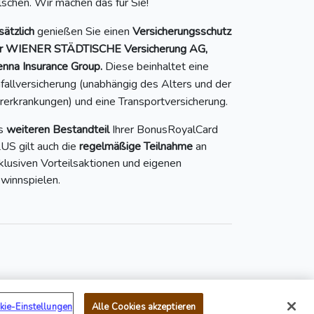
ilschen. Wir machen das für Sie!
sätzlich
genießen Sie einen
Versicherungsschutz
r WIENER STÄDTISCHE Versicherung AG,
enna Insurance Group.
Diese beinhaltet eine
fallversicherung (unabhängig des Alters und der
rerkrankungen) und eine Transportversicherung.
s
weiteren Bestandteil
Ihrer BonusRoyalCard
US gilt auch die
regelmäßige Teilnahme
an
klusiven Vorteilsaktionen und eigenen
winnspielen.
Mail:
service@bonusroyal.at
kie-Einstellungen
Alle Cookies akzeptieren