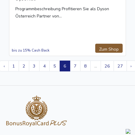
Programmbeschreibung Profitieren Sie als Dyson
Österreich Partner von...
Zum Shop
bis zu 15% Cash Back
‹
1
2
3
4
5
6
7
8
...
26
27
›