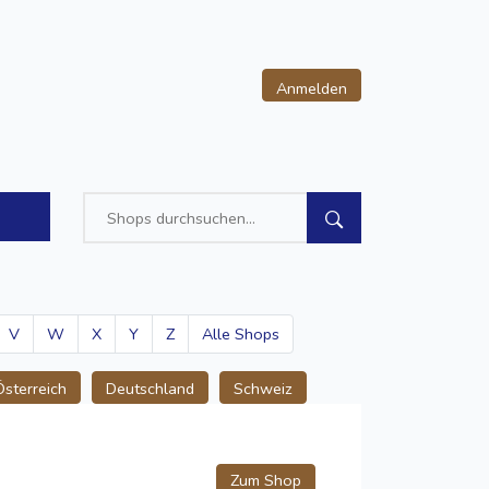
Anmelden
V
W
X
Y
Z
Alle Shops
Österreich
Deutschland
Schweiz
Zum Shop