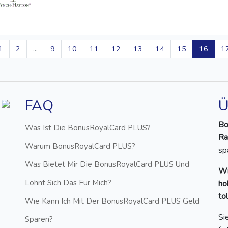
1
2
...
9
10
11
12
13
14
15
16
1
FAQ
Ü
Bo
Was Ist Die BonusRoyalCard PLUS?
Ra
Warum BonusRoyalCard PLUS?
sp
Was Bietet Mir Die BonusRoyalCard PLUS Und
Wi
Lohnt Sich Das Für Mich?
ho
to
Wie Kann Ich Mit Der BonusRoyalCard PLUS Geld
Si
Sparen?