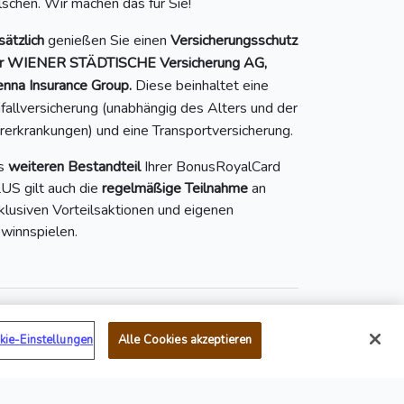
ilschen. Wir machen das für Sie!
sätzlich
genießen Sie einen
Versicherungsschutz
r WIENER STÄDTISCHE Versicherung AG,
enna Insurance Group.
Diese beinhaltet eine
fallversicherung (unabhängig des Alters und der
rerkrankungen) und eine Transportversicherung.
s
weiteren Bestandteil
Ihrer BonusRoyalCard
US gilt auch die
regelmäßige Teilnahme
an
klusiven Vorteilsaktionen und eigenen
winnspielen.
kie-Einstellungen
Alle Cookies akzeptieren
Mail:
service@bonusroyal.at