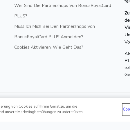
fe
Wer Sind Die Partnershops Von BonusRoyalCard
Zu
PLUS?
de
Muss Ich Mich Bei Den Partnershops Von
Vi
Un
BonusRoyalCard PLUS Anmelden?
Vo
Cookies Aktivieren. Wie Geht Das?
Al
PL
ex
Ge
herung von Cookies auf Ihrem Gerät zu, um die
Coo
und unsere Marketingbemühungen zu unterstützen.
Hotline: +43 6412 20860881 | E-
ed