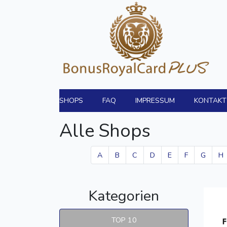
SHOPS
FAQ
IMPRESSUM
KONTAKT
Alle Shops
A
B
C
D
E
F
G
H
Kategorien
TOP 10