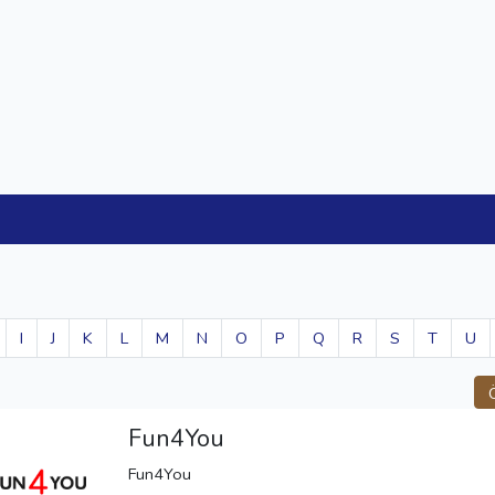
I
J
K
L
M
N
O
P
Q
R
S
T
U
Fun4You
Fun4You