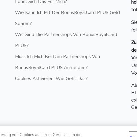
Lohnt Sich Das Für Mich?
ho
to
Wie Kann Ich Mit Der BonusRoyalCard PLUS Geld
Si
Sparen?
fe
Wer Sind Die Partnershops Von BonusRoyalCard
Zu
PLUS?
de
Muss Ich Mich Bei Den Partnershops Von
Vi
Un
BonusRoyalCard PLUS Anmelden?
Vo
Cookies Aktivieren. Wie Geht Das?
Al
PL
ex
Ge
herung von Cookies auf Ihrem Gerät zu, um die