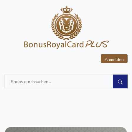
Anmelden