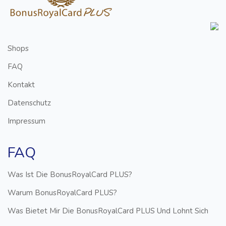
Shops
FAQ
Kontakt
Datenschutz
Impressum
FAQ
Was Ist Die BonusRoyalCard PLUS?
Warum BonusRoyalCard PLUS?
Was Bietet Mir Die BonusRoyalCard PLUS Und Lohnt Sich