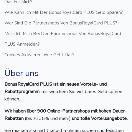
Das Für Mich?
Wie Kann Ich Mit Der BonusRoyalCard PLUS Geld Sparen?
Wer Sind Die Partnershops Von BonusRoyalCard PLUS?
Muss Ich Mich Bei Den Partnershops Von BonusRoyalCard
PLUS Anmelden?
Cookies Aktivieren. Wie Geht Das?
Über uns
BonusRoyalCard PLUS ist ein neues Vorteils- und
Rabattprogramm,
mit welchem Sie viel bares Geld sparen
können.
Wir haben über 900 Online-Partnershops mit hohen Dauer-
Rabatten
(bis zu 35% und mehr)
und tolle Vorteilsangebote.
Sie müssen also nicht selbst mühsam suchen und feilschen.