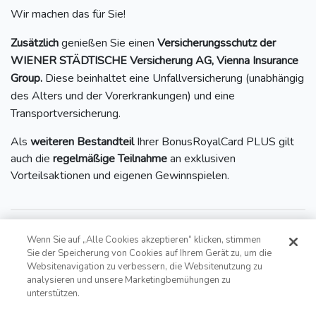
Wir machen das für Sie!
Zusätzlich
genießen Sie einen
Versicherungsschutz der
WIENER STÄDTISCHE Versicherung AG, Vienna Insurance
Group.
Diese beinhaltet eine Unfallversicherung (unabhängig
des Alters und der Vorerkrankungen) und eine
Transportversicherung.
Als
weiteren Bestandteil
Ihrer BonusRoyalCard PLUS gilt
auch die
regelmäßige Teilnahme
an exklusiven
Vorteilsaktionen und eigenen Gewinnspielen.
Wenn Sie auf „Alle Cookies akzeptieren“ klicken, stimmen
Sie der Speicherung von Cookies auf Ihrem Gerät zu, um die
Websitenavigation zu verbessern, die Websitenutzung zu
analysieren und unsere Marketingbemühungen zu
Copyright © 2021,
Bonusroyal.at
. All Rights Reserved
unterstützen.