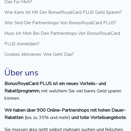
Das Für Mich?
Wie Kann Ich Mit Der BonusRoyalCard PLUS Geld Sparen?
Wer Sind Die Partnershops Von BonusRoyalCard PLUS?
Muss Ich Mich Bei Den Partnershops Von BonusRoyalCard
PLUS Anmelden?
Cookies Aktivieren. Wie Geht Das?
Über uns
BonusRoyalCard PLUS ist ein neues Vorteils- und
Rabattprogramm,
mit welchem Sie viel bares Geld sparen
können.
Wir haben über 900 Online-Partnershops mit hohen Dauer-
Rabatten
(bis zu 35% und mehr)
und tolle Vorteilsangebote.
Sie müssen also nicht selbst mühsam suchen und feilschen.