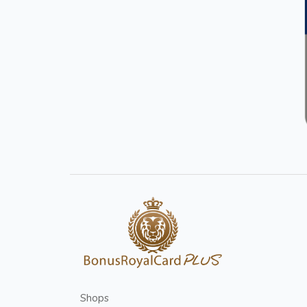
Shops