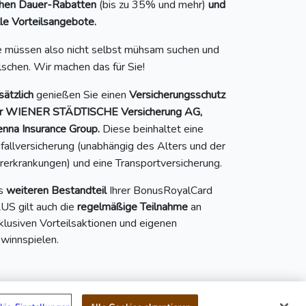
hen Dauer-Rabatten
(bis zu 35% und mehr)
und
lle Vorteilsangebote.
e müssen also nicht selbst mühsam suchen und
ilschen. Wir machen das für Sie!
sätzlich
genießen Sie einen
Versicherungsschutz
r WIENER STÄDTISCHE Versicherung AG,
enna Insurance Group.
Diese beinhaltet eine
fallversicherung (unabhängig des Alters und der
rerkrankungen) und eine Transportversicherung.
s
weiteren Bestandteil
Ihrer BonusRoyalCard
US gilt auch die
regelmäßige Teilnahme
an
klusiven Vorteilsaktionen und eigenen
winnspielen.