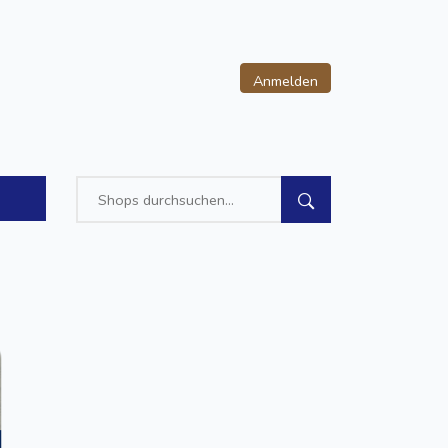
Anmelden