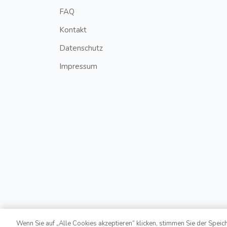
FAQ
Kontakt
Datenschutz
Impressum
Wenn Sie auf „Alle Cookies akzeptieren“ klicken, stimmen Sie der Speic