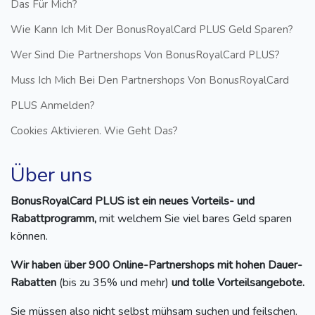
Das Für Mich?
Wie Kann Ich Mit Der BonusRoyalCard PLUS Geld Sparen?
Wer Sind Die Partnershops Von BonusRoyalCard PLUS?
Muss Ich Mich Bei Den Partnershops Von BonusRoyalCard
PLUS Anmelden?
Cookies Aktivieren. Wie Geht Das?
Über uns
BonusRoyalCard PLUS ist ein neues Vorteils- und
Rabattprogramm,
mit welchem Sie viel bares Geld sparen
können.
Wir haben über 900 Online-Partnershops mit hohen Dauer-
Rabatten
(bis zu 35% und mehr)
und tolle Vorteilsangebote.
Sie müssen also nicht selbst mühsam suchen und feilschen.