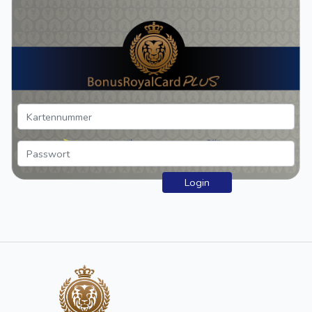
Login