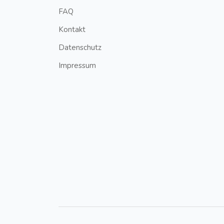
FAQ
Kontakt
Datenschutz
Impressum