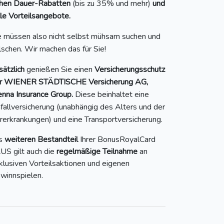
hen Dauer-Rabatten
(bis zu 35% und mehr)
und
lle Vorteilsangebote.
e müssen also nicht selbst mühsam suchen und
ilschen. Wir machen das für Sie!
sätzlich
genießen Sie einen
Versicherungsschutz
r WIENER STÄDTISCHE Versicherung AG,
enna Insurance Group.
Diese beinhaltet eine
fallversicherung (unabhängig des Alters und der
rerkrankungen) und eine Transportversicherung.
s
weiteren Bestandteil
Ihrer BonusRoyalCard
US gilt auch die
regelmäßige Teilnahme
an
klusiven Vorteilsaktionen und eigenen
winnspielen.