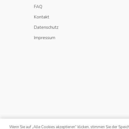
FAQ
Kontakt
Datenschutz
Impressum
Wenn Sie auf „Alle Cookies akzeptieren“ klicken, stimmen Sie der Speic