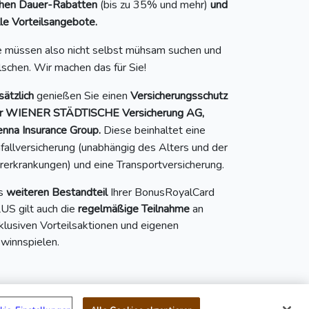
hen Dauer-Rabatten
(bis zu 35% und mehr)
und
lle Vorteilsangebote.
e müssen also nicht selbst mühsam suchen und
ilschen. Wir machen das für Sie!
sätzlich
genießen Sie einen
Versicherungsschutz
r WIENER STÄDTISCHE Versicherung AG,
enna Insurance Group.
Diese beinhaltet eine
fallversicherung (unabhängig des Alters und der
rerkrankungen) und eine Transportversicherung.
s
weiteren Bestandteil
Ihrer BonusRoyalCard
US gilt auch die
regelmäßige Teilnahme
an
klusiven Vorteilsaktionen und eigenen
winnspielen.